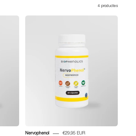
4 productes
ol
Nervophenol
Nervophenol
€29,95 EUR