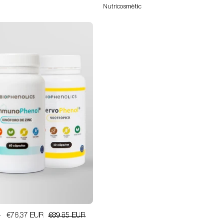
Nutricosmètic
Pack
Complet
€76,37 EUR
€89,85 EUR