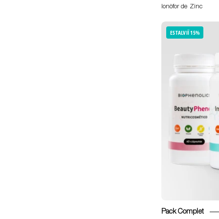
Ionòfor de Zinc
ESTALVIÏ 15%
Pack Complet