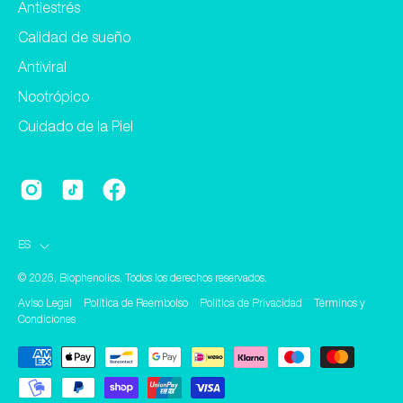
Antiestrés
Calidad de sueño
Antiviral
Nootrópico
Cuidado de la Piel
Idioma
ES
© 2026,
Biophenolics
.
Todos los derechos reservados.
Aviso Legal
Política de Reembolso
Política de Privacidad
Términos y
Condiciones