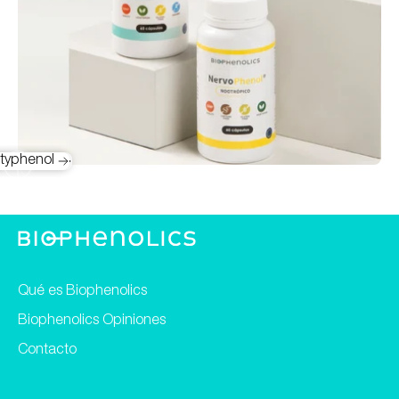
nophenol
typhenol
ophenol
Qué es Biophenolics
Biophenolics Opiniones
Contacto